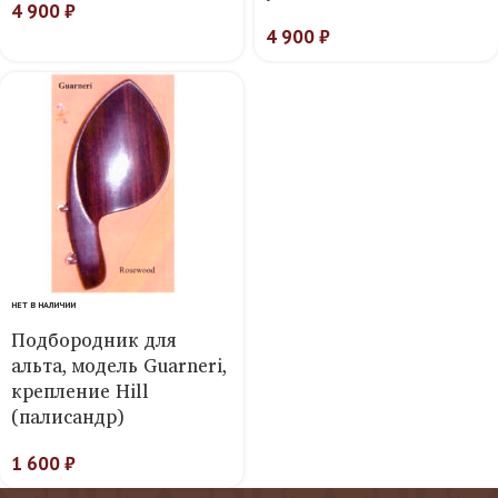
4 900
₽
4 900
₽
НЕТ В НАЛИЧИИ
Подбородник для
альта, модель Guarneri,
крепление Hill
(палисандр)
1 600
₽