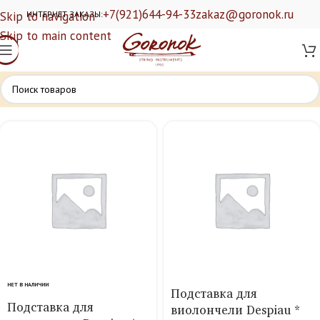
+7(921)644-94-33
zakaz@goronok.ru
Skip to navigation
ИНТЕРНЕТ ЗАКАЗЫ:
Skip to main content
НЕТ В НАЛИЧИИ
Подставка для
Подставка для
виолончели Despiau *