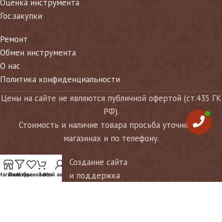
Оценка инструмента
Гос.закупки
Ремонт
Обмен инструмента
О нас
Политика конфиденциальности
Цены на сайте не являются публичной офертой (ст.435 ГК
РФ).
Стоимость и наличие товара просьба уточнять в
магазинах и по телефону.
Создание сайта
и поддержка
Магазин
Фильтры
Избранное
Заказ
Мой аккаунт
Продолжая использовать этот сайт и нажимая кнопку «Согласен»,
Вы даете согласие на обработку файлов cookie