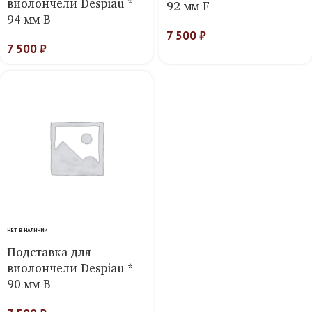
виолончели Despiau *
92 мм F
94 мм B
7 500
₽
7 500
₽
НЕТ В НАЛИЧИИ
Подставка для
виолончели Despiau *
90 мм B