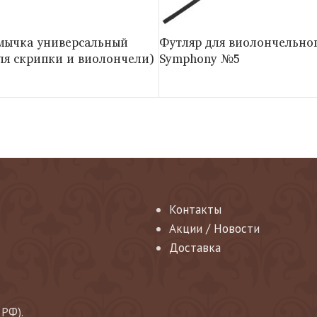
смычка универсальный
Футляр для виолончельно
ля скрипки и виолончели)
Symphony №5
Контакты
Акции / Новости
Доставка
 РФ).