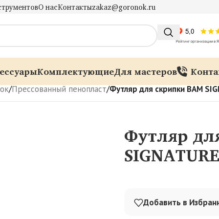
струментов
О нас
Контакты
zakaz@goronok.ru
ессуары
Комплектующие
Для мастеров
Конта
пок
/
Прессованный пенопласт
/
Футляр для скрипки BAM SIGN
Футляр дл
SIGNATURE 
Добавить в Избран