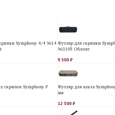
скрипки Symphony 4/4 №14
Футляр для скрипки Symph
й
№3105 Облонг
9 500
₽
-х скрипок Symphony F
Футляр для альта Sympho
мм
12 500
₽