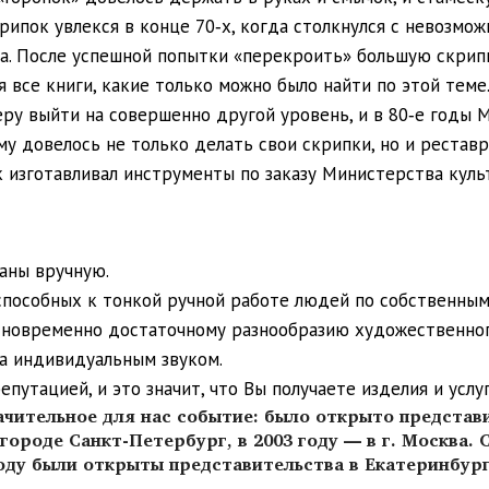
крипок увлекся в конце 70‑х, когда столкнулся с невоз
на. После успешной попытки «перекроить» большую скрип
я все книги, какие только можно было найти по этой теме
ру выйти на совершенно другой уровень, и в 80‑е годы 
му довелось не только делать свои скрипки, но и реста
к изготавливал инструменты по заказу Министерства куль
аны вручную.
способных к тонкой ручной работе людей по собственны
дновременно достаточному разнообразию художественног
а индивидуальным звуком.
утацией, и это значит, что Вы получаете изделия и услуг
начительное для нас событие: было открыто предста
городе Санкт-Петербург, в 2003 году — в г. Москва. С
оду были открыты представительства в Екатеринбурге