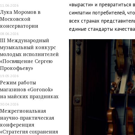
«вырасти» и превратиться 
11.06.2026
Лука Моромов в
симпатии потребителей, что
Московской
всех странах представител
консерватории
единые стандарты качества
08.06.2026
III Международный
музыкальный конкурс
молодых исполнителей
«Посвящение Сергею
Прокофьеву»
19.05.2026
Режим работы
магазинов «Goronok»
на майских праздниках
30.04.2026
Межрегиональная
научно-практическая
конференция
«Стратегия сохранения