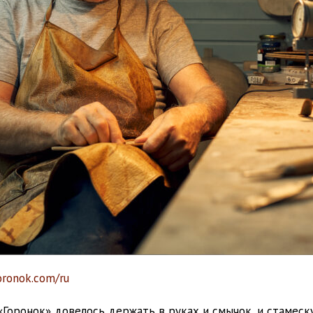
oronok.com/ru
«Горонок» довелось держать в руках и смычок, и стамес