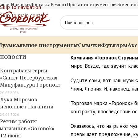
аши Новости
Доставка
Ремонт
Прокат инструментов
Обмен ин
Skip to navigation
Skip to main content
Музыкальные инструменты
Смычки
Футляры
Акс
НОВОСТИ
Компания «Горонок Струнн
мире. Везде, где звучит кл
Контрабасы серии
«Санкт-Петербургская
Судите сами, вот наш музыка
Мануфактура Горонок»
Чили, Япония. И, наконец, н
20.07.2026
Лука Моромов
Торговая марка «Горонок» б
исполняет Паганини
контракту, впоследствии о
29.06.2026
Режим работы
Оказалось, что на рынке му
магазинов «Goronok»
превышает предложение, куп
12 июня