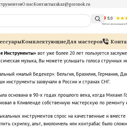
струментов
О нас
Контакты
zakaz@goronok.ru
ессуары
Комплектующие
Для мастеров
Конта
ые Инструменты»
вот уже более 20 лет пользуется заслуж
ассическая музыка, Вы можете услышать голоса струнных 
льный «малый Бедекер»: Бельгия, Бразилия, Германия, Дани
аши инструменты зазвучали в России и странах СНГ.
ыла основана в 90-х годах прошлого века, когда Михаил Г
сновал в Кливленде собственную мастерскую по ремонту 
зыкальных инструментов спрос на качественные и вместе
ить скрипку, альт, виолончель или контрабас было сложн