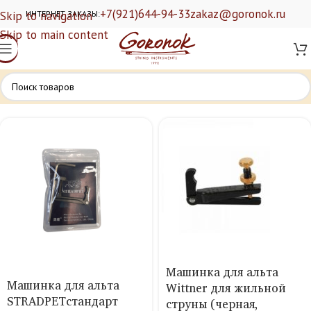
+7(921)644-94-33
zakaz@goronok.ru
Skip to navigation
ИНТЕРНЕТ ЗАКАЗЫ:
Skip to main content
Машинка для альта
Машинка для альта
Wittner для жильной
STRADPETстандарт
струны (черная,