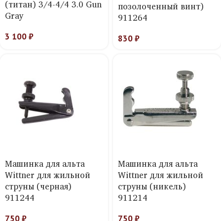
(титан) 3/4-4/4 3.0 Gun
позолоченный винт)
Gray
911264
3 100
₽
830
₽
Машинка для альта
Машинка для альта
Wittner для жильной
Wittner для жильной
струны (черная)
струны (никель)
911244
911214
750
₽
750
₽