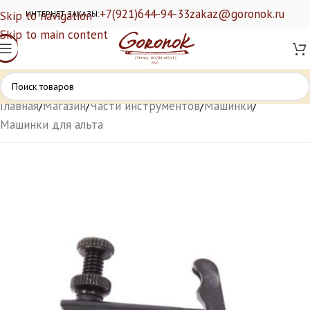
+7(921)644-94-33
zakaz@goronok.ru
Skip to navigation
ИНТЕРНЕТ ЗАКАЗЫ:
Skip to main content
Главная
/
Магазин
/
Части инструментов
/
Машинки
/
Машинки для альта