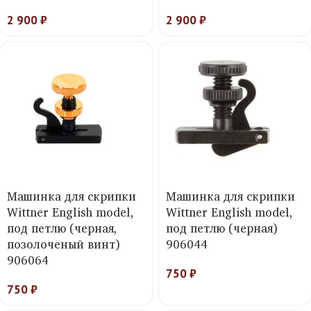
2 900
₽
2 900
₽
Машинка для скрипки
Машинка для скрипки
Wittner English model,
Wittner English model,
под петлю (черная,
под петлю (черная)
позолоченый винт)
906044
906064
750
₽
750
₽