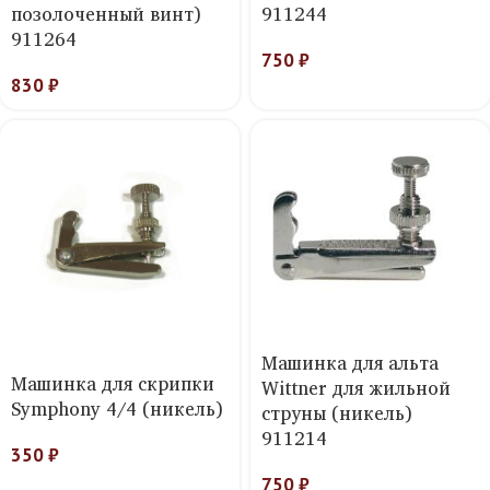
позолоченный винт)
911244
911264
750
₽
830
₽
Машинка для альта
Машинка для скрипки
Wittner для жильной
Symphony 4/4 (никель)
струны (никель)
911214
350
₽
750
₽