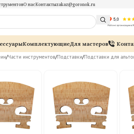
струментов
О нас
Контакты
zakaz@goronok.ru
ессуары
Комплектующие
Для мастеров
Конта
зин
/
Части инструментов
/
Подставки
/
Подставки для альто