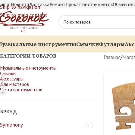
аши Новости
Доставка
Ремонт
Прокат инструментов
Обмен ин
Skip to navigation
Skip to main content
Музыкальные инструменты
Смычки
Футляры
Акс
КАТЕГОРИИ ТОВАРОВ
Главная
/
Мага
Музыкальные инструменты
Смычки
Аксессуары
Для мастеров
Части инструментов
БРЕНД
Symphony
5