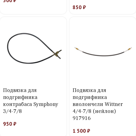
300
₽
850
₽
Подвязка для
Подвязка для
подгрифника
подгрифника
контрабаса Symphony
виолончели Wittner
3/4-7/8
4/4-7/8 (нейлон)
917916
950
₽
1 500
₽