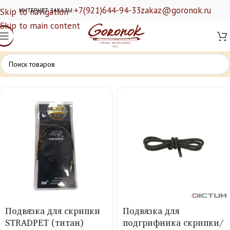
+7(921)644-94-33
zakaz@goronok.ru
Skip to navigation
ИНТЕРНЕТ ЗАКАЗЫ:
Skip to main content
Подвязка для скрипки
Подвязка для
STRADPET (титан)
подгрифника скрипки/