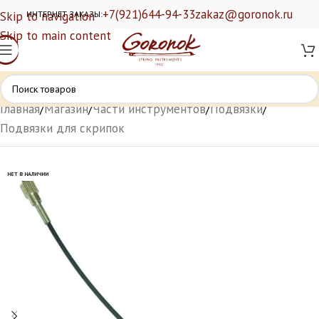
+7(921)644-94-33
zakaz@goronok.ru
Skip to navigation
ИНТЕРНЕТ ЗАКАЗЫ:
Skip to main content
Главная
/
Магазин
/
Части инструментов
/
Подвязки
/
Подвязки для скрипок
НЕТ В НАЛИЧИИ