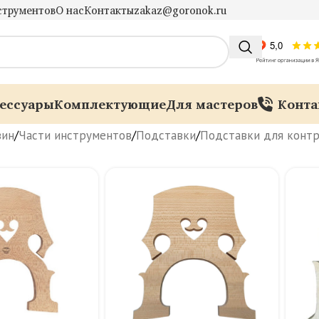
струментов
О нас
Контакты
zakaz@goronok.ru
ессуары
Комплектующие
Для мастеров
Конта
зин
/
Части инструментов
/
Подставки
/
Подставки для контр