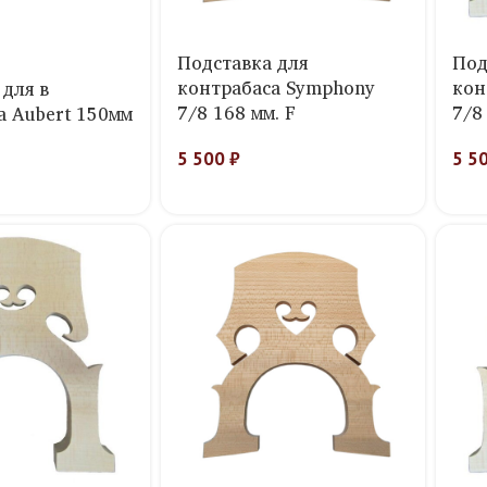
Подставка для
Под
контрабаса Symphony
кон
для в
7/8 168 мм. F
7/8
а Aubert 150мм
5 500
₽
5 5