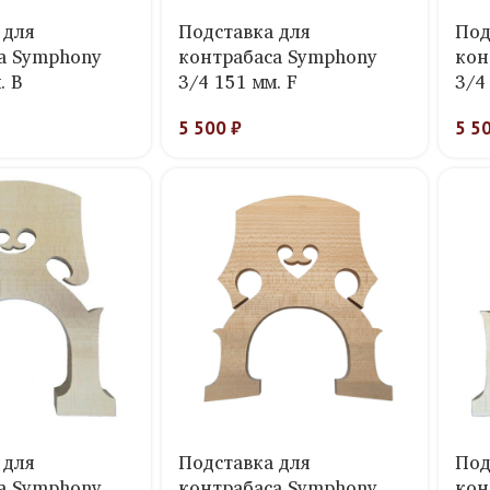
 для
Подставка для
Под
а Symphony
контрабаса Symphony
кон
. B
3/4 151 мм. F
3/4
5 500
₽
5 5
 для
Подставка для
Под
а Symphony
контрабаса Symphony
кон