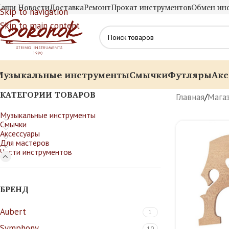
аши Новости
Доставка
Ремонт
Прокат инструментов
Обмен ин
Skip to navigation
Skip to main content
Музыкальные инструменты
Смычки
Футляры
Акс
КАТЕГОРИИ ТОВАРОВ
Главная
/
Мага
Музыкальные инструменты
Смычки
Аксессуары
Для мастеров
Части инструментов
БРЕНД
Aubert
1
Symphony
10