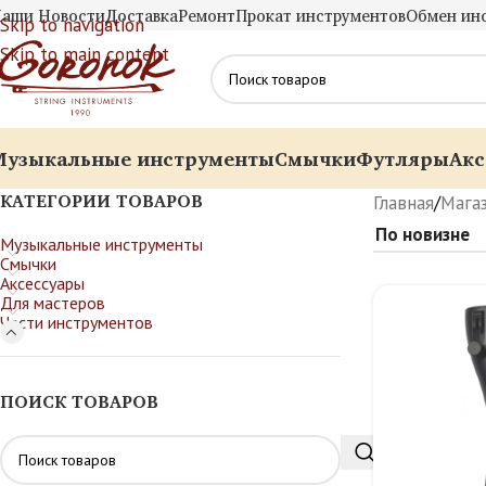
аши Новости
Доставка
Ремонт
Прокат инструментов
Обмен ин
Skip to navigation
Skip to main content
Музыкальные инструменты
Смычки
Футляры
Акс
КАТЕГОРИИ ТОВАРОВ
Главная
/
Мага
Музыкальные инструменты
Смычки
Аксессуары
Для мастеров
Части инструментов
ПОИСК ТОВАРОВ