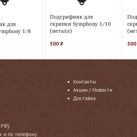
Подгрифник для
Под
скрипки Symphony 1/10
скр
ик для
(металл)
(ме
ymphony 1/8
500
₽
50
Контакты
Акции / Новости
Доставка
 РФ).
х и по телефону.