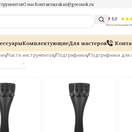
струментов
О нас
Контакты
zakaz@goronok.ru
ессуары
Комплектующие
Для мастеров
Конта
зин
/
Части инструментов
/
Подгрифники
/
Подгрифники для 