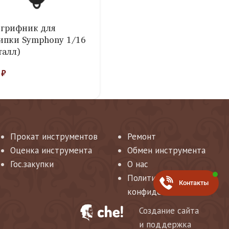
грифник для
ипки Symphony 1/16
талл)
0
₽
Прокат инструментов
Ремонт
Оценка инструмента
Обмен инструмента
Гос.закупки
О нас
Политика
Контакты
конфиденциальности
Создание сайта
и поддержка