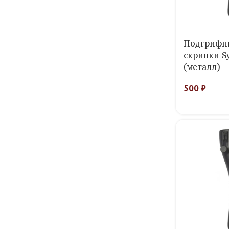
Подгрифн
скрипки S
(металл)
500
₽