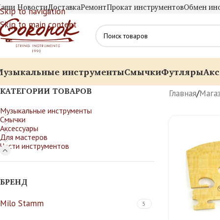
аши Новости
Доставка
Ремонт
Прокат инструментов
Обмен ин
Skip to navigation
Skip to main content
Музыкальные инструменты
Смычки
Футляры
Акс
КАТЕГОРИИ ТОВАРОВ
Главная
/
Мага
Музыкальные инструменты
Смычки
Аксессуары
Для мастеров
Части инструментов
БРЕНД
Milo Stamm
5