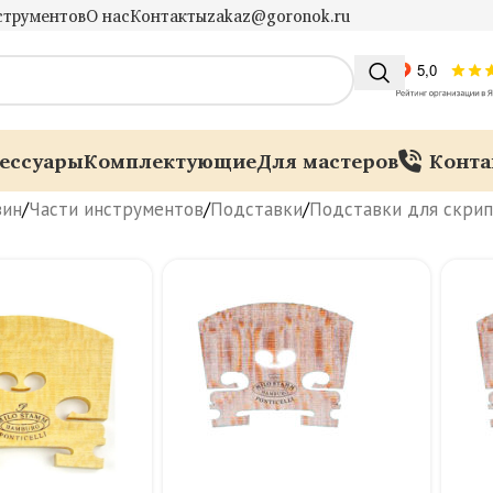
струментов
О нас
Контакты
zakaz@goronok.ru
ессуары
Комплектующие
Для мастеров
Конта
зин
/
Части инструментов
/
Подставки
/
Подставки для скрип