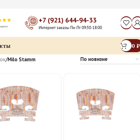
+7 (921) 644-94-33
Интернет заказы Пн-Пт 09:30-18:00
кты
0
₽
ок
/
Milo Stamm