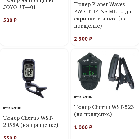
Тюнер Planet Waves
JOYO JT—01
PW-CT-14 NS MIcro для
скрипки и альта (на
500
₽
прищепке)
2 900
₽
НЕТ В НАЛИЧИИ
Тюнер Cherub WST-523
НЕТ В НАЛИЧИИ
(на прищепке)
Тюнер Cherub WST-
2058A (на прищепке)
1 000
₽
550
₽