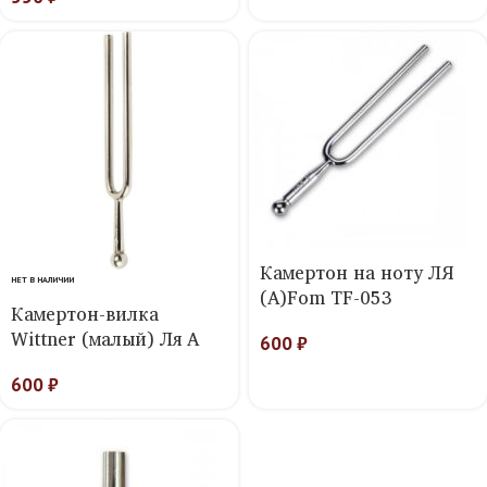
Камертон на ноту ЛЯ
НЕТ В НАЛИЧИИ
(A)Fom TF-053
Камертон-вилка
Wittner (малый) Ля A
600
₽
600
₽