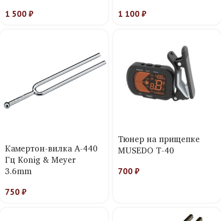
1 500
₽
1 100
₽
Тюнер на прищепке
Камертон-вилка A-440
MUSEDO T-40
Гц Konig & Meyer
3.6mm
700
₽
750
₽