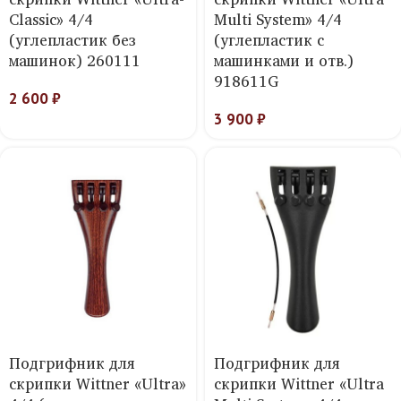
Classic» 4/4
Multi System» 4/4
(углепластик без
(углепластик с
машинок) 260111
машинками и отв.)
918611G
2 600
₽
3 900
₽
Подгрифник для
Подгрифник для
скрипки Wittner «Ultra»
скрипки Wittner «Ultra