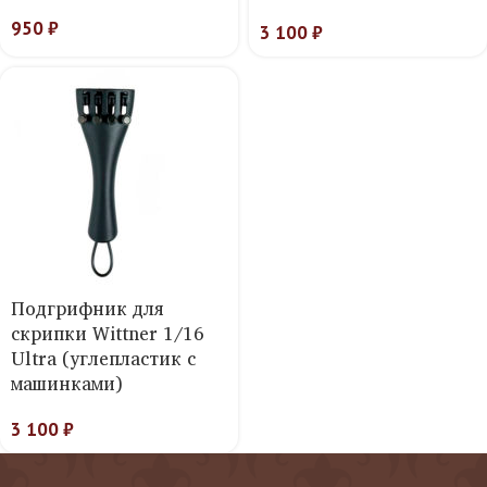
950
₽
3 100
₽
Подгрифник для
скрипки Wittner 1/16
Ultra (углепластик с
машинками)
3 100
₽