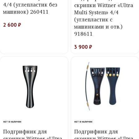
4/4 (углепластик без
скрипки Wittner «Ultra
машинок) 260411
Multi System» 4/4
(углепластик с
2 600
₽
машинками и отв.)
918611
3 900
₽
НЕТ В НАЛИЧИИ
НЕТ В НАЛИЧИИ
Подгрифник для
Подгрифник для
скрипки Wittner «Ultra-
скрипки Wittner «Ultra