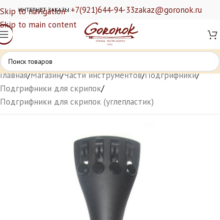
+7(921)644-94-33
zakaz@goronok.ru
Skip to navigation
ИНТЕРНЕТ ЗАКАЗЫ:
Skip to main content
Главная
/
Магазин
/
Части инструментов
/
Подгрифники
/
Подгрифники для скрипок
/
Подгрифники для скрипок (углепластик)