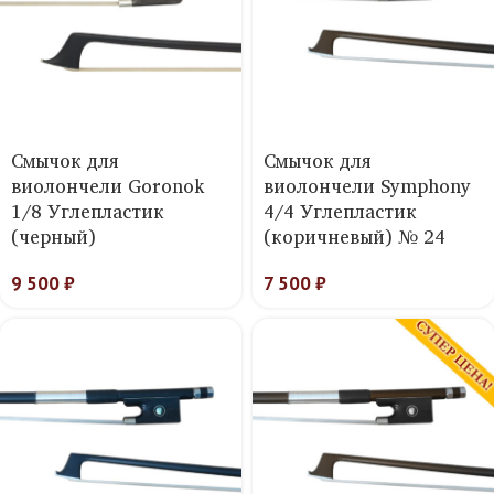
Смычок для
Смычок для
виолончели Goronok
виолончели Symphony
1/8 Углепластик
4/4 Углепластик
(черный)
(коричневый) № 24
9 500
₽
7 500
₽