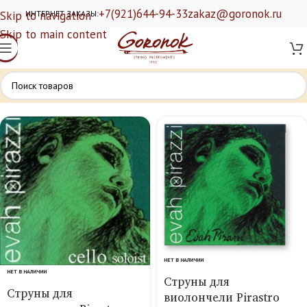
+7(921)644-94-33
zakaz@goronok.ru
Skip to navigation
ИНТЕРНЕТ ЗАКАЗЫ:
Skip to main content
НЕТ В НАЛИЧИИ
НЕТ В НАЛИЧИИ
Струны для
Струны для
виолончели Pirastro