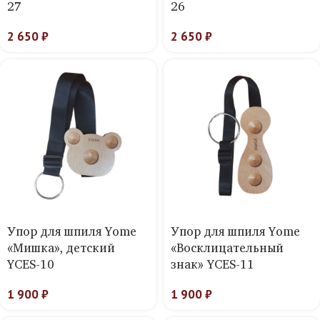
27
26
2 650
₽
2 650
₽
Упор для шпиля Yome
Упор для шпиля Yome
«Мишка», детский
«Восклицательный
YCES-10
знак» YCES-11
1 900
₽
1 900
₽