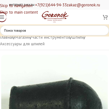
+7(921)644-94-33
zakaz@goronok.ru
Skip to navigation
ИНТЕРНЕТ ЗАКАЗЫ:
Skip to main content
Главная
/
Магазин
/
Части инструментов
/
Шпили
/
Аксессуары для шпилей