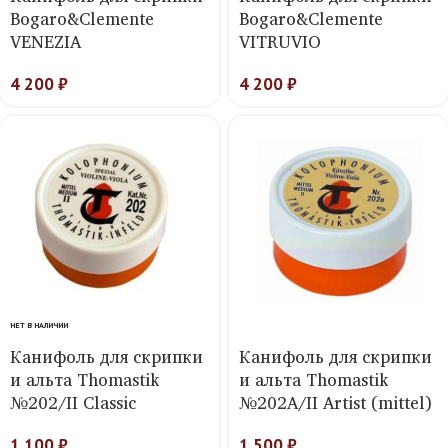
Bogaro&Clemente
Bogaro&Clemente
VENEZIA
VITRUVIO
4 200
₽
4 200
₽
НЕТ В НАЛИЧИИ
Канифоль для скрипки
Канифоль для скрипки
и альта Thomastik
и альта Thomastik
№202/II Classic
№202А/II Artist (mittel)
1 100
₽
1 500
₽