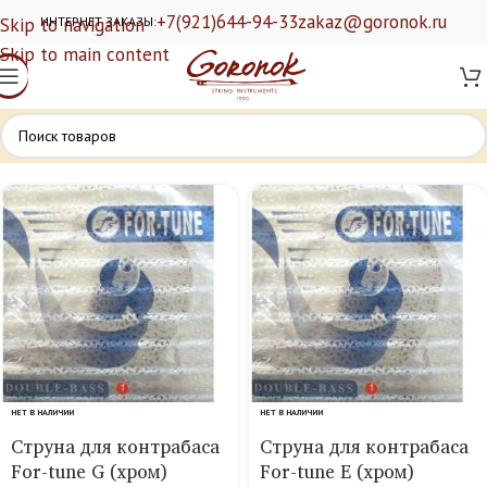
+7(921)644-94-33
zakaz@goronok.ru
Skip to navigation
ИНТЕРНЕТ ЗАКАЗЫ:
Skip to main content
НЕТ В НАЛИЧИИ
НЕТ В НАЛИЧИИ
Струна для контрабаса
Струна для контрабаса
For-tune G (хром)
For-tune E (хром)