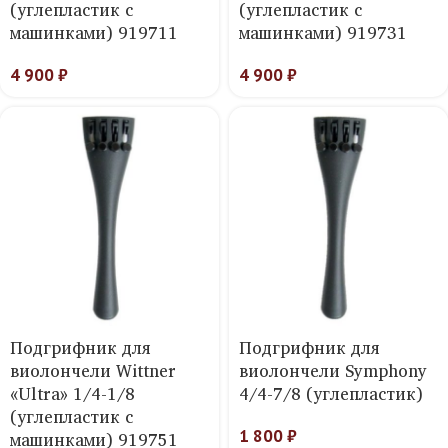
(углепластик с
(углепластик с
машинками) 919711
машинками) 919731
4 900
₽
4 900
₽
Подгрифник для
Подгрифник для
виолончели Wittner
виолончели Symphony
«Ultra» 1/4-1/8
4/4-7/8 (углепластик)
(углепластик c
1 800
₽
машинками) 919751