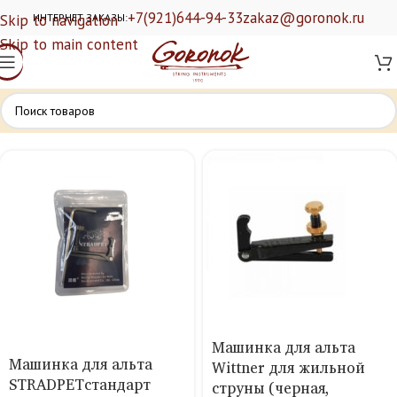
+7(921)644-94-33
zakaz@goronok.ru
Skip to navigation
ИНТЕРНЕТ ЗАКАЗЫ:
Skip to main content
Машинка для альта
Машинка для альта
Wittner для жильной
STRADPETстандарт
струны (черная,