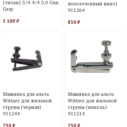
(титан) 3/4-4/4 3.0 Gun
позолоченный винт)
Gray
911264
3 100
₽
830
₽
Машинка для альта
Машинка для альта
Wittner для жильной
Wittner для жильной
струны (черная)
струны (никель)
911244
911214
750
₽
750
₽