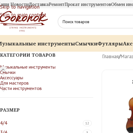
аши Новости
Доставка
Ремонт
Прокат инструментов
Обмен ин
Skip to navigation
Skip to main content
Музыкальные инструменты
Смычки
Футляры
Акс
КАТЕГОРИИ ТОВАРОВ
Главная
/
Мага
Музыкальные инструменты
Смычки
Аксессуары
Для мастеров
Части инструментов
РАЗМЕР
4/4
12
3/4
3