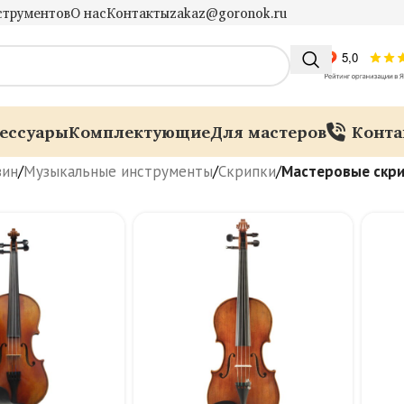
струментов
О нас
Контакты
zakaz@goronok.ru
ессуары
Комплектующие
Для мастеров
Конта
зин
/
Музыкальные инструменты
/
Скрипки
/
Мастеровые скри