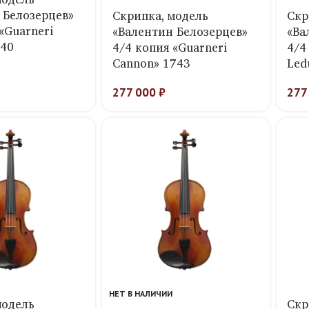
 Белозерцев»
Скрипка, модель
Скр
«Guarneri
«Валентин Белозерцев»
«Ва
740
4/4 копия «Guarneri
4/4
Cannon» 1743
Led
277 000
₽
277
НЕТ В НАЛИЧИИ
модель
Скр