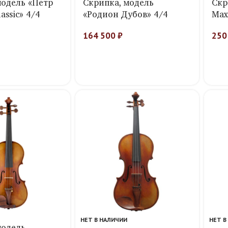
модель «Петр
Скрипка, модель
Скр
assic» 4/4
«Родион Дубов» 4/4
Мах
164 500
₽
250
НЕТ В НАЛИЧИИ
НЕТ В
модель