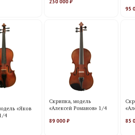
230 000
₽
95 
Скрипка, модель
Скр
«Алексей Романов» 1/4
«Ал
модель «Яков
1/4
89 000
₽
85 