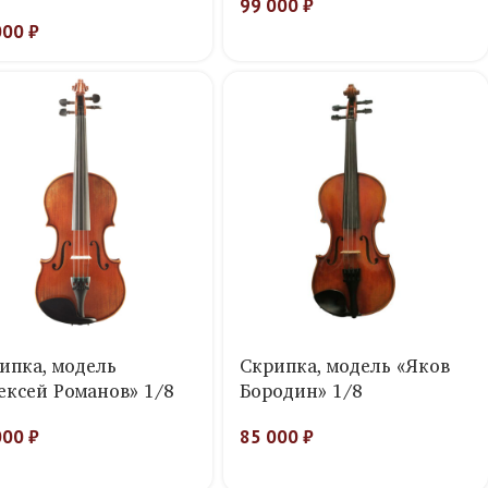
99 000
₽
000
₽
ипка, модель
Скрипка, модель «Яков
ексей Романов» 1/8
Бородин» 1/8
000
₽
85 000
₽