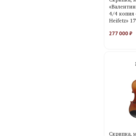
«Валентин
4/4 копия 
Heifetz» 1
277 000
₽
Скрипка, 