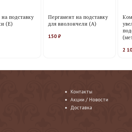
 на подставку
Пергамент на подставку
Ком
и (E)
для виолончели (A)
уве
под
150
₽
(ме
2 1
Контакты
Акции / Новости
Доставка