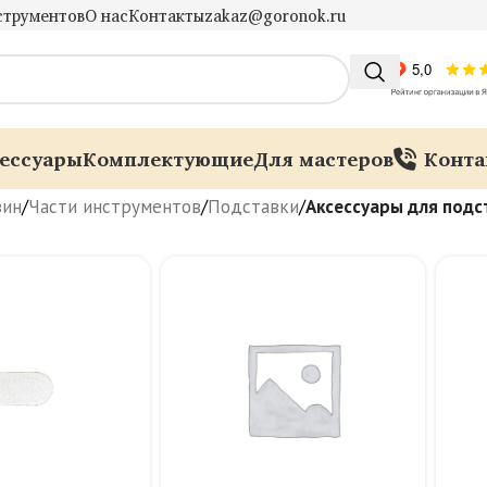
струментов
О нас
Контакты
zakaz@goronok.ru
ессуары
Комплектующие
Для мастеров
Конта
зин
/
Части инструментов
/
Подставки
/
Аксессуары для подс