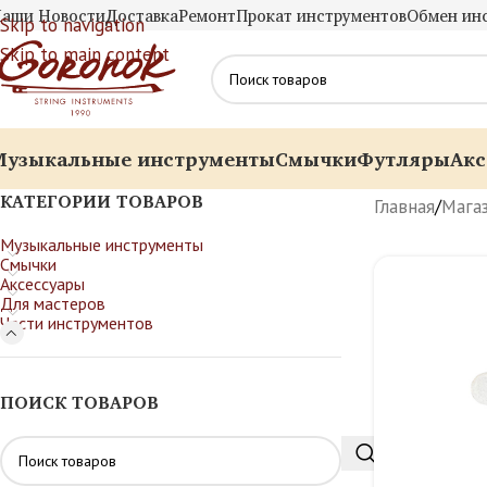
аши Новости
Доставка
Ремонт
Прокат инструментов
Обмен ин
Skip to navigation
Skip to main content
Музыкальные инструменты
Смычки
Футляры
Акс
КАТЕГОРИИ ТОВАРОВ
Главная
/
Мага
Музыкальные инструменты
Смычки
Аксессуары
Для мастеров
Части инструментов
ПОИСК ТОВАРОВ