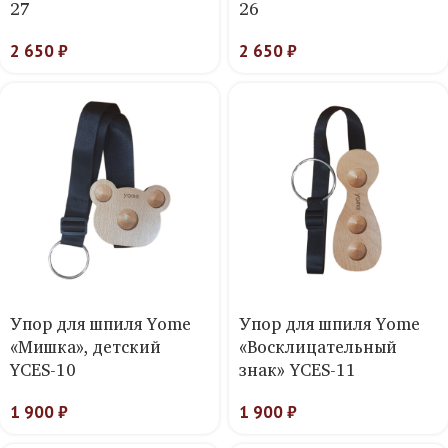
27
26
2 650
₽
2 650
₽
Упор для шпиля Yome
Упор для шпиля Yome
«Мишка», детский
«Восклицательный
YCES-10
знак» YCES-11
1 900
₽
1 900
₽