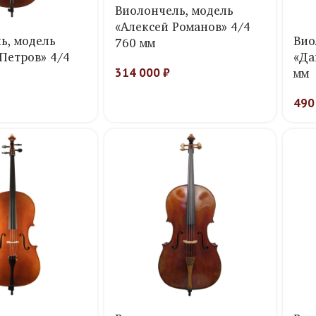
Виолончель, модель
«Алексей Романов» 4/4
ь, модель
Вио
760 мм
Петров» 4/4
«Да
мм
314 000
₽
490