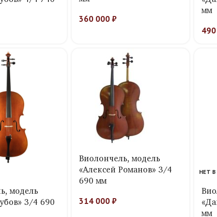
мм
360 000
₽
490
Виолончель, модель
«Алексей Романов» 3/4
НЕТ В
690 мм
ь, модель
Вио
убов» 3/4 690
«Да
314 000
₽
мм