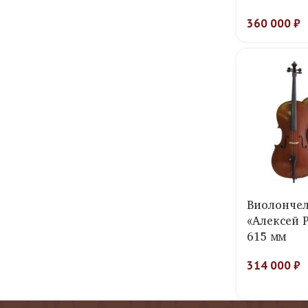
360 000
₽
Виолончел
«Алексей 
615 мм
314 000
₽