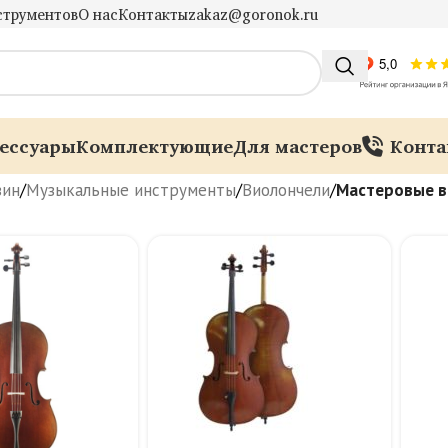
струментов
О нас
Контакты
zakaz@goronok.ru
ессуары
Комплектующие
Для мастеров
Конта
зин
/
Музыкальные инструменты
/
Виолончели
/
Мастеровые в