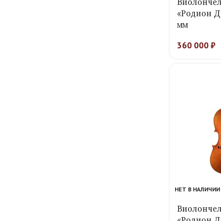
Виолончел
«Родион Д
мм
360 000
₽
НЕТ В НАЛИЧИИ
Виолончел
«Родион Д