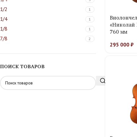
1/2
1
Виолончел
1/4
1
«Николай 
1/8
1
760 мм
7/8
2
295 000
₽
ПОИСК ТОВАРОВ