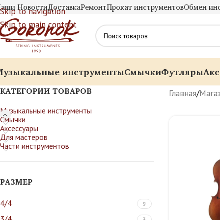
аши Новости
Доставка
Ремонт
Прокат инструментов
Обмен ин
Skip to navigation
Skip to main content
Музыкальные инструменты
Смычки
Футляры
Акс
КАТЕГОРИИ ТОВАРОВ
Главная
/
Мага
Музыкальные инструменты
Смычки
Аксессуары
Для мастеров
Части инструментов
РАЗМЕР
4/4
9
3/4
3