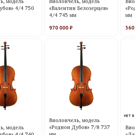
ь, модель
Виолончель, модель
Вио
убов» 4/4 750
«Валентин Белозерцев»
«Ро
4/4 745 мм
мм
970 000
₽
360
НЕТ В
Виолончель, модель
«Родион Дубов» 7/8 737
ь, модель
Вио
мм
убов» 4/4 740
«Да