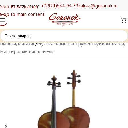
+7(921)644-94-33
zakaz@goronok.ru
Skip to navigation
ИНТЕРНЕТ ЗАКАЗЫ:
Skip to main content
Главная
/
Магазин
/
Музыкальные инструменты
/
Виолончели
/
Мастеровые виолончели