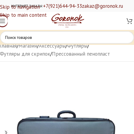
+7(921)644-94-33
zakaz@goronok.ru
Skip to navigation
ИНТЕРНЕТ ЗАКАЗЫ:
Skip to main content
Главная
/
Магазин
/
Аксессуары
/
Футляры
/
Футляры для скрипок
/
Прессованный пенопласт