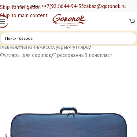
+7(921)644-94-33
zakaz@goronok.ru
Skip to navigation
ИНТЕРНЕТ ЗАКАЗЫ:
Skip to main content
Главная
/
Магазин
/
Аксессуары
/
Футляры
/
Футляры для скрипок
/
Прессованный пенопласт