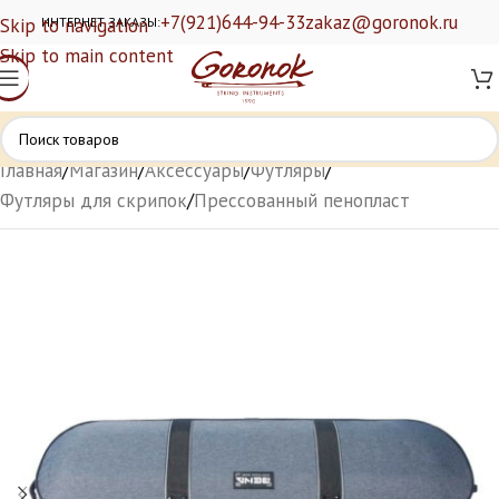
+7(921)644-94-33
zakaz@goronok.ru
Skip to navigation
ИНТЕРНЕТ ЗАКАЗЫ:
Skip to main content
Главная
/
Магазин
/
Аксессуары
/
Футляры
/
Футляры для скрипок
/
Прессованный пенопласт