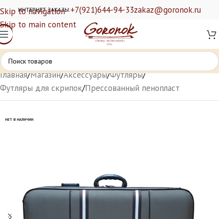
+7(921)644-94-33
zakaz@goronok.ru
Skip to navigation
ИНТЕРНЕТ ЗАКАЗЫ:
Skip to main content
Главная
/
Магазин
/
Аксессуары
/
Футляры
/
Футляры для скрипок
/
Прессованный пенопласт
НЕТ В НАЛИЧИИ