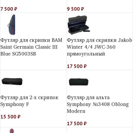
7 500
₽
9 500
₽
Футляр для скрипки BAM
Футляр для скрипки Jakob
Saint Germain Classic III
Winter 4/4 JWC-360
Blue SG5003SB
прямоугольный
17 500
₽
Футляр для 2-х скрипок
Футляр для альта
Symphony F
Symphony №3408 Oblong
Modern
15 500
₽
17 500
₽