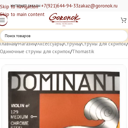
+7(921)644-94-33
zakaz@goronok.ru
Skip to navigation
ИНТЕРНЕТ ЗАКАЗЫ:
Skip to main content
Главная
/
Магазин
/
Аксессуары
/
Струны
/
Струны для скрипок
/
Одиночные струны для скрипок
/
Thomastik