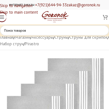
+7(921)644-94-33
zakaz@goronok.ru
Skip to navigation
ИНТЕРНЕТ ЗАКАЗЫ:
Skip to main content
Главная
/
Магазин
/
Аксессуары
/
Струны
/
Струны для скрипок
/
Набор струн
/
Pirastro