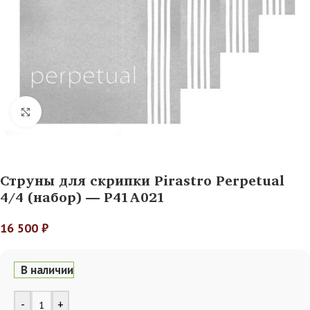
Нажмите, чтобы увеличить
Струны для скрипки Pirastro Perpetual
4/4 (набор) — P41А021
16 500
₽
В наличии
Alternative:
-
+