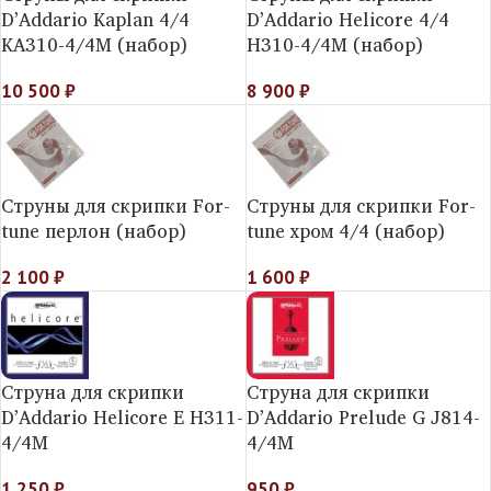
D’Addario Kaplan 4/4
D’Addario Helicorе 4/4
KA310-4/4M (набор)
H310-4/4M (набор)
10 500
₽
8 900
₽
Струны для скрипки For-
Струны для скрипки For-
tune перлон (набор)
tune хром 4/4 (набор)
2 100
₽
1 600
₽
Струна для скрипки
Струна для скрипки
D’Addario Helicore E H311-
D’Addario Prelude G J814-
4/4M
4/4M
1 250
₽
950
₽