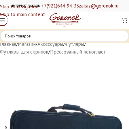
+7(921)644-94-33
zakaz@goronok.ru
Skip to navigation
ИНТЕРНЕТ ЗАКАЗЫ:
Skip to main content
Главная
/
Магазин
/
Аксессуары
/
Футляры
/
Футляры для скрипок
/
Прессованный пенопласт