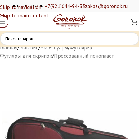
+7(921)644-94-33
zakaz@goronok.ru
Skip to navigation
ИНТЕРНЕТ ЗАКАЗЫ:
Skip to main content
Главная
/
Магазин
/
Аксессуары
/
Футляры
/
Футляры для скрипок
/
Прессованный пенопласт