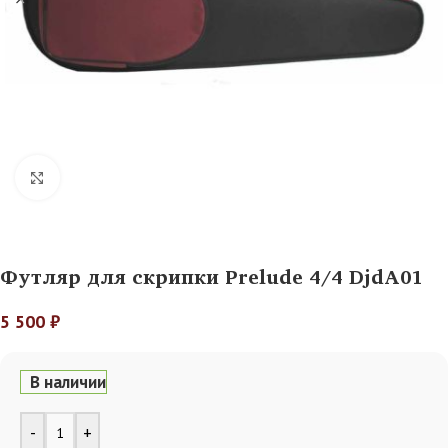
Нажмите, чтобы увеличить
Футляр для скрипки Prelude 4/4 DjdA01
5 500
₽
В наличии
Alternative:
-
+