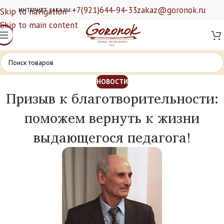
+7(921)644-94-33
zakaz@goronok.ru
Skip to navigation
ИНТЕРНЕТ ЗАКАЗЫ:
Skip to main content
НОВОСТИ
Призыв к благотворительности:
поможем вернуть к жизни
выдающегося педагога!