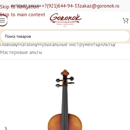
+7(921)644-94-33
zakaz@goronok.ru
Skip to navigation
ИНТЕРНЕТ ЗАКАЗЫ:
Skip to main content
Главная
/
Магазин
/
Музыкальные инструменты
/
Альты
/
Мастеровые альты