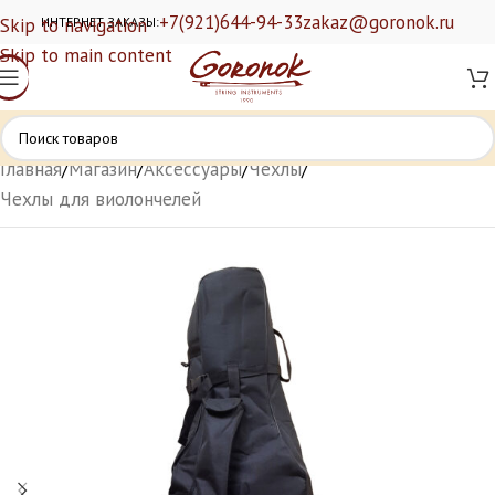
+7(921)644-94-33
zakaz@goronok.ru
Skip to navigation
ИНТЕРНЕТ ЗАКАЗЫ:
Skip to main content
Главная
/
Магазин
/
Аксессуары
/
Чехлы
/
Чехлы для виолончелей