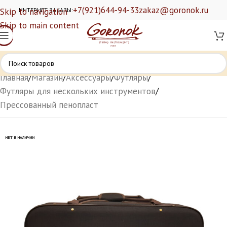
+7(921)644-94-33
zakaz@goronok.ru
Skip to navigation
ИНТЕРНЕТ ЗАКАЗЫ:
Skip to main content
Главная
/
Магазин
/
Аксессуары
/
Футляры
/
Футляры для нескольких инструментов
/
Прессованный пенопласт
НЕТ В НАЛИЧИИ