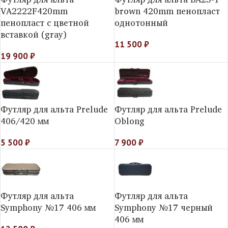
VA2222F420mm
brown 420mm пенопласт
пенопласт c цветной
однотонный
вставкой (gray)
11 500
₽
19 900
₽
Футляр для альта Prelude
Футляр для альта Prelude
406/420 мм
Oblong
5 500
₽
7 900
₽
Футляр для альта
Футляр для альта
Symphony №17 406 мм
Symphony №17 черный
406 мм