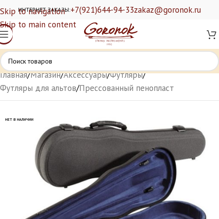
+7(921)644-94-33
zakaz@goronok.ru
Skip to navigation
ИНТЕРНЕТ ЗАКАЗЫ:
Skip to main content
Главная
/
Магазин
/
Аксессуары
/
Футляры
/
Футляры для альтов
/
Прессованный пенопласт
НЕТ В НАЛИЧИИ