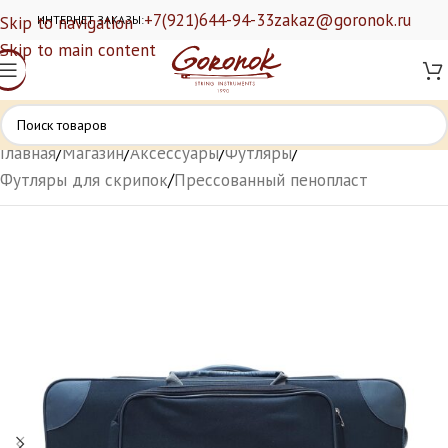
+7(921)644-94-33
zakaz@goronok.ru
Skip to navigation
ИНТЕРНЕТ ЗАКАЗЫ:
Skip to main content
Главная
/
Магазин
/
Аксессуары
/
Футляры
/
Футляры для скрипок
/
Прессованный пенопласт