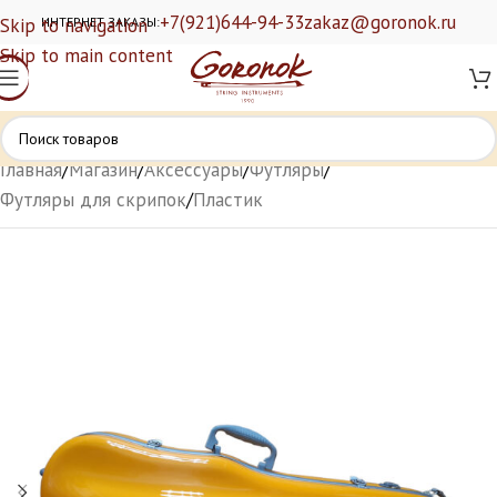
+7(921)644-94-33
zakaz@goronok.ru
Skip to navigation
ИНТЕРНЕТ ЗАКАЗЫ:
Skip to main content
Главная
/
Магазин
/
Аксессуары
/
Футляры
/
Футляры для скрипок
/
Пластик