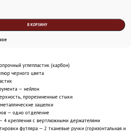
В КОРЗИНУ
ное
опрочный углепластик (карбон)
елюр черного цвета
астик
румента — нейлон
ерхность, прорезиненные стыки
 металлические защелки
ров — одно отделение
— 4 крепления с вертлюжными держателями
ировки футляра — 2 тканевые ручки (горизонтальная и