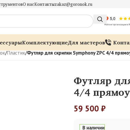
струментов
О нас
Контакты
zakaz@goronok.ru
ессуары
Комплектующие
Для мастеров
Конта
пок
/
Пластик
/
Футляр для скрипки Symphony ZPC 4/4 прямоу
Футляр дл
4/4 прямоу
59 500
₽
В наличии