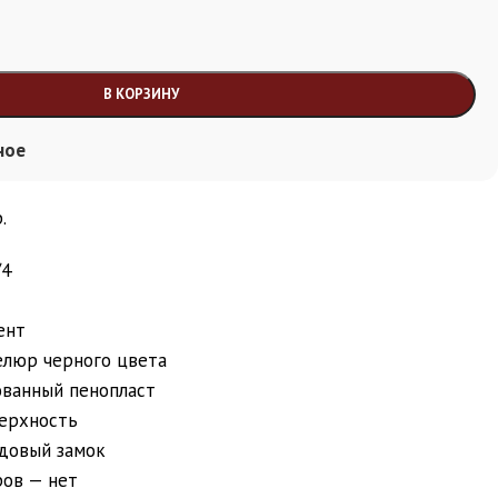
В КОРЗИНУ
ное
.
/4
ент
елюр черного цвета
ованный пенопласт
ерхность
одовый замок
ров — нет