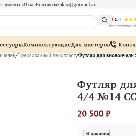
струментов
О нас
Контакты
zakaz@goronok.ru
ессуары
Комплектующие
Для мастеров
Конта
нчелей
/
Прессованный пенопласт
/
Футляр для виолончели
Футляр дл
4/4 №14 С
20 500
₽
В наличии