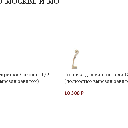
О МОСКВЕ И МО
скрипки Goronok 1/2
Головка для виолончели G
ырезан завиток)
(полностью вырезан завит
10 500
₽