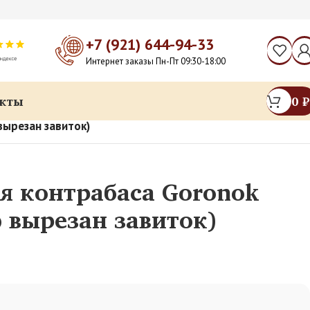
+7 (921) 644-94-33
Интернет заказы Пн-Пт 09:30-18:00
кты
0
₽
вырезан завиток)
я контрабаса Goronok
 вырезан завиток)