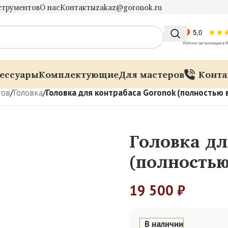
струментов
О нас
Контакты
zakaz@goronok.ru
ессуары
Комплектующие
Для мастеров
Конта
тов
/
Головка
/
Головка для контрабаса Goronok (полностью 
Головка дл
(полностью
19 500
₽
В наличии