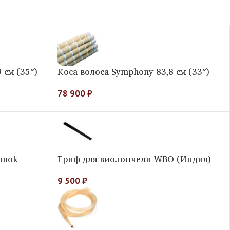
 см (35″)
Коса волоса Symphony 83,8 см (33″)
78 900
₽
onok
Гриф для виолончели WBO (Индия)
9 500
₽