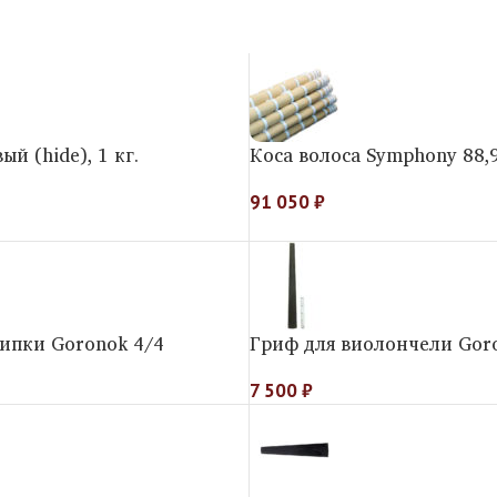
й (hide), 1 кг.
Коса волоса Symphony 88,9
91 050
₽
ипки Goronok 4/4
Гриф для виолончели Gor
7 500
₽