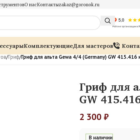
струментов
О нас
Контакты
zakaz@goronok.ru
ессуары
Комплектующие
Для мастеров
Конта
тов
/
Гриф
/
Гриф для альта Gewa 4/4 (Germany) GW 415.416 
Гриф для а
GW 415.416
2 300
₽
В наличии