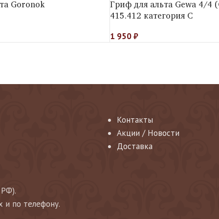
та Goronok
Гриф для альта Gewa 4/4 
415.412 категория C
1 950
₽
Контакты
Акции / Новости
Доставка
 РФ).
х и по телефону.