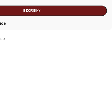
В КОРЗИНУ
ное
во.