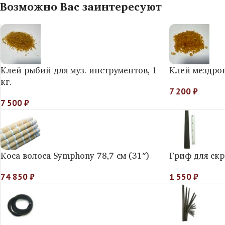
Возможно Вас заинтересуют
Клей рыбий для муз. инструментов, 1
Клей мездровы
кг.
7 200
₽
7 500
₽
Коса волоса Symphony 78,7 см (31″)
Гриф для скр
74 850
₽
1 550
₽