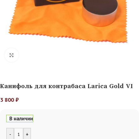
Нажмите, чтобы увеличить
Канифоль для контрабаса Larica Gold VI
3 800
₽
В наличии
Alternative:
-
+