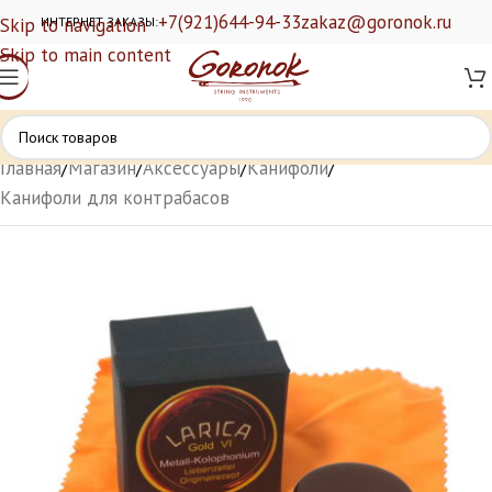
+7(921)644-94-33
zakaz@goronok.ru
Skip to navigation
ИНТЕРНЕТ ЗАКАЗЫ:
Skip to main content
Главная
/
Магазин
/
Аксессуары
/
Канифоли
/
Канифоли для контрабасов