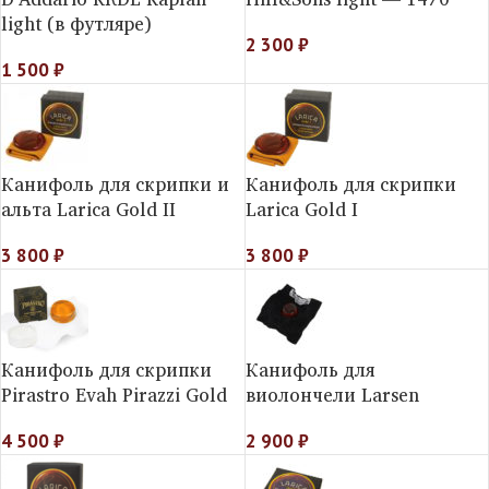
light (в футляре)
2 300
₽
1 500
₽
Канифоль для скрипки и
Канифоль для скрипки
альта Larica Gold II
Larica Gold I
3 800
₽
3 800
₽
Канифоль для скрипки
Канифоль для
Pirastro Evah Pirazzi Gold
виолончели Larsen
4 500
₽
2 900
₽