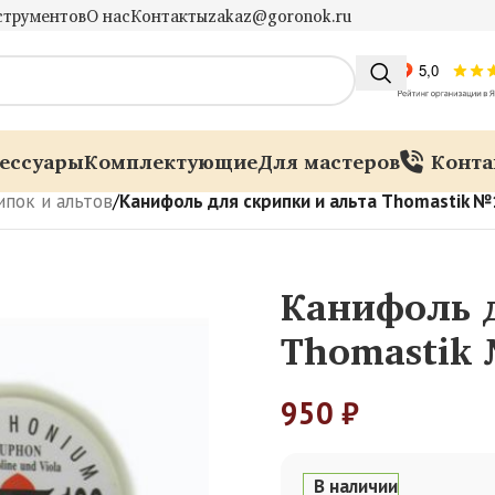
струментов
О нас
Контакты
zakaz@goronok.ru
ессуары
Комплектующие
Для мастеров
Конта
ипок и альтов
/
Канифоль для скрипки и альта Thomastik №
Канифоль д
Thomastik 
950
₽
В наличии