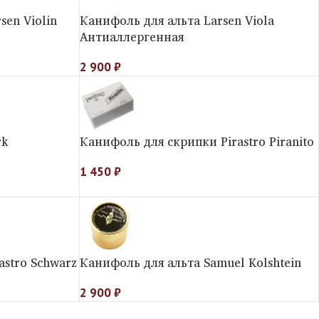
en Violin
Канифоль для альта Larsen Viola
Антиаллергенная
2 900
₽
rk
Канифоль для скрипки Pirastro Piranito
1 450
₽
astro Schwarz
Канифоль для альта Samuel Kolshtein
2 900
₽