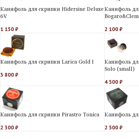
Канифоль для скрипки Hidersine Deluxe
Канифоль дл
6V
Bogaro&Clem
1 150
₽
2 100
₽
Канифоль для скрипки Larica Gold I
Канифоль дл
Solo (small)
3 800
₽
4 500
₽
Канифоль для скрипки Pirastro Toniсa
Канифоль для
2 300
₽
2 500
₽