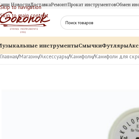
аши Новости
Доставка
Ремонт
Прокат инструментов
Обмен ин
Skip to navigation
Skip to main content
Музыкальные инструменты
Смычки
Футляры
Акс
Главная
/
Магазин
/
Аксессуары
/
Канифоли
/
Канифоли для скр