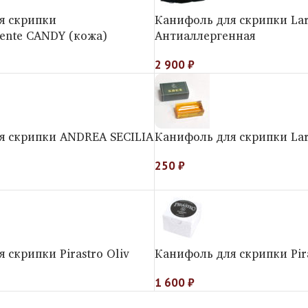
я скрипки
Канифоль для скрипки Lars
ente CANDY (кожа)
Антиаллергенная
2 900
₽
я скрипки ANDREA SECILIA
Канифоль для скрипки La
250
₽
 скрипки Pirastro Oliv
Канифоль для скрипки Pir
1 600
₽